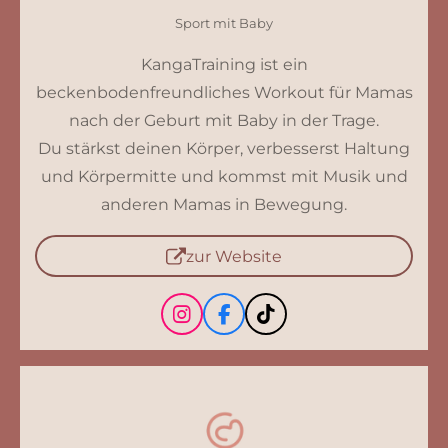
Sport mit Baby
KangaTraining ist ein
beckenbodenfreundliches Workout für Mamas
nach der Geburt mit Baby in der Trage.
Du stärkst deinen Körper, verbesserst Haltung
und Körpermitte und kommst mit Musik und
anderen Mamas in Bewegung.
zur Website
I
F
T
n
a
i
s
c
k
t
e
T
a
b
o
g
o
k
r
o