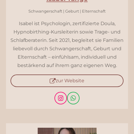
Schwangerschaft | Geburt | Elternschaft
Isabel ist Psychologin, zertifizierte Doula,
Hypnobirthing-Kursleiterin sowie Trage- und
Schlafberaterin. Seit 2021, begleitet sie Familien
liebevoll durch Schwangerschaft, Geburt und
Elternschaft – einfühlsam, individuell und
bestärkend auf ihrem ganz eigenen Weg.
zur Website
I
W
n
h
s
a
t
t
a
s
g
A