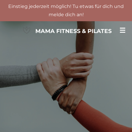
Einstieg jederzeit möglich! Tu etwas für dich und
Zum
melde dich an!
Hauptinhalt
springen
MAMA FITNESS & PILATES