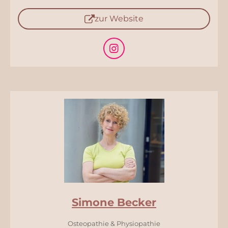
zur Website
I
n
s
t
a
g
r
a
m
Simone Becker
Osteopathie & Physiopathie