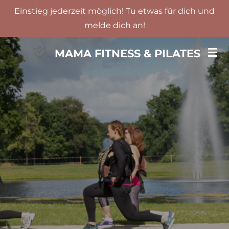
Einstieg jederzeit möglich! Tu etwas für dich und
Zum
melde dich an!
Hauptinhalt
springen
MAMA FITNESS & PILATES