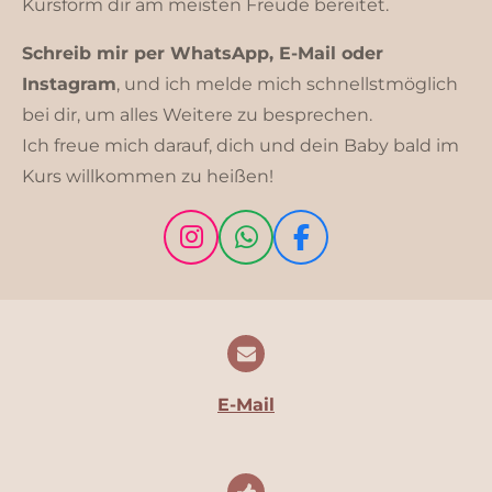
Kursform dir am meisten Freude bereitet.
Schreib mir
per WhatsApp, E-Mail oder
Instagram
, und ich melde mich schnellstmöglich
bei dir, um alles Weitere zu besprechen.
Ich freue mich darauf, dich und dein Baby bald im
Kurs willkommen zu heißen!
I
W
F
n
h
a
s
a
c
t
t
e
a
s
b
g
A
o
r
p
o
E-Mail
a
p
k
m