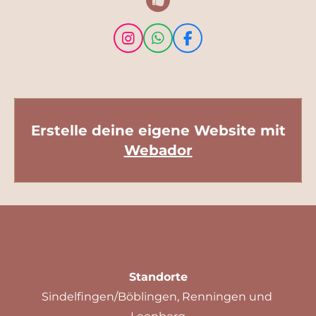
I
W
F
n
h
a
s
a
c
t
t
e
a
s
b
g
A
o
r
p
o
Erstelle deine eigene Website mit
a
p
k
Webador
m
Standorte
Sindelfingen/Böblingen, Renningen und